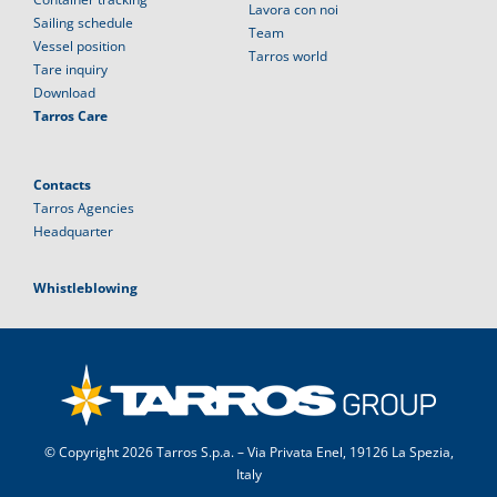
Lavora con noi
Sailing schedule
Team
Vessel position
Tarros world
Tare inquiry
Download
Tarros Care
Contacts
Tarros Agencies
Headquarter
Whistleblowing
© Copyright
2026 Tarros S.p.a. – Via Privata Enel, 19126 La Spezia,
Italy