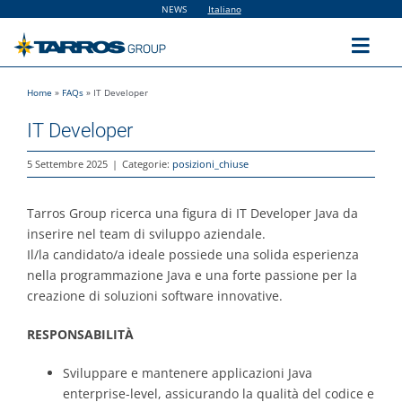
Salta
NEWS
Italiano
al
contenuto
Toggl
Navig
Home
»
FAQs
»
IT Developer
Home
IT Developer
The Group
5 Settembre 2025
|
Categorie:
posizioni_chiuse
Tarros Group ricerca una figura di IT Developer Java da
Solutions
inserire nel team di sviluppo aziendale.
Il/la candidato/a ideale possiede una solida esperienza
Utilities
nella programmazione Java e una forte passione per la
creazione di soluzioni software innovative.
Sustainability
RESPONSABILITÀ
Sviluppare e mantenere applicazioni Java
People
enterprise-level, assicurando la qualità del codice e