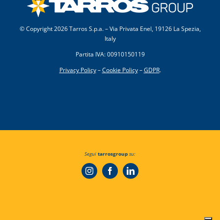
© Copyright
2026 Tarros S.p.a. – Via Privata Enel, 19126 La Spezia,
Italy
Partita IVA: 00910150119
Privacy Policy
–
Cookie Policy
–
GDPR
.
Segui
tarrosgroup
su: