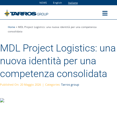
Salta
NEWS
English
Italiano
al
contenuto
Toggl
Navig
Home
»
MDL Project Logistics: una nuova identità per una competenza
Home
consolidata
MDL Project Logistics: una
The Group
nuova identità per una
Solutions
competenza consolidata
Utilities
Published On: 20 Maggio 2026
|
Categories:
Tarros group
Sustainability
People