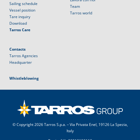
Sailing schedule
Team
Vessel position
Tarros world
Tare inquiry
Download
Tarros Care
Contacts
Tarros Agencies
Headquarter
Whistleblowing
© Copyright
2026 Tarros S.p.a. – Via Privata Enel, 19126 La Spezia,
Italy