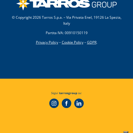
© Copyright
2026 Tarros S.p.a. – Via Privata Enel, 19126 La Spezia,
Italy
Partita IVA: 00910150119
Privacy Policy
–
Cookie Policy
–
GDPR
.
Segui
tarrosgroup
su: