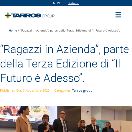
Salta
NEWS
Italiano
al
contenuto
Toggl
Navig
Home
»
“Ragazzi in Azienda”, parte della Terza Edizione di “Il Futuro è Adesso”.
Home
“Ragazzi in Azienda”, parte
The Group
della Terza Edizione di “Il
Solutions
Futuro è Adesso”.
Utilities
Published On: 7 Novembre 2025
|
Categories:
Tarros group
Sustainability
People