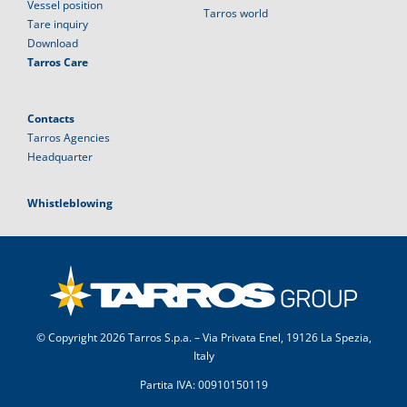
Vessel position
Tarros world
Tare inquiry
Download
Tarros Care
Contacts
Tarros Agencies
Headquarter
Whistleblowing
© Copyright
2026 Tarros S.p.a. – Via Privata Enel, 19126 La Spezia,
Italy
Partita IVA: 00910150119