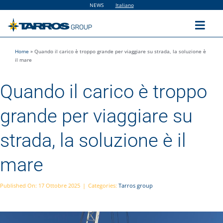
Salta
NEWS
Italiano
al
contenuto
Toggl
Navig
Home
»
Quando il carico è troppo grande per viaggiare su strada, la soluzione è
Home
il mare
Quando il carico è troppo
The Group
grande per viaggiare su
Solutions
strada, la soluzione è il
Utilities
mare
Sustainability
Published On: 17 Ottobre 2025
|
Categories:
Tarros group
People