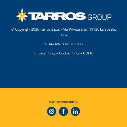
© Copyright
2026 Tarros S.p.a. – Via Privata Enel, 19126 La Spezia,
Italy
Partita IVA: 00910150119
Privacy Policy
–
Cookie Policy
–
GDPR
.
Segui
tarrosgroup
su: