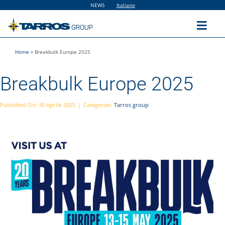
Salta
NEWS
Italiano
al
contenuto
Toggl
Navig
Home
»
Breakbulk Europe 2025
Home
Breakbulk Europe 2025
The Group
Published On: 30 Aprile 2025
|
Categories:
Tarros group
Solutions
Utilities
Sustainability
People