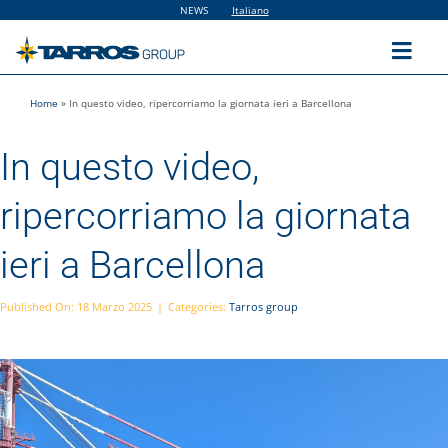
Salta
NEWS
Italiano
al
contenuto
Toggl
Navig
Home
»
In questo video, ripercorriamo la giornata ieri a Barcellona
Home
In questo video,
The Group
ripercorriamo la giornata
Solutions
ieri a Barcellona
Utilities
Published On: 18 Marzo 2025
|
Categories:
Tarros group
Sustainability
People