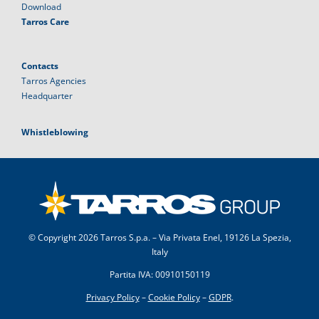
Download
Tarros Care
Contacts
Tarros Agencies
Headquarter
Whistleblowing
© Copyright
2026 Tarros S.p.a. – Via Privata Enel, 19126 La Spezia,
Italy
Partita IVA: 00910150119
Privacy Policy
–
Cookie Policy
–
GDPR
.