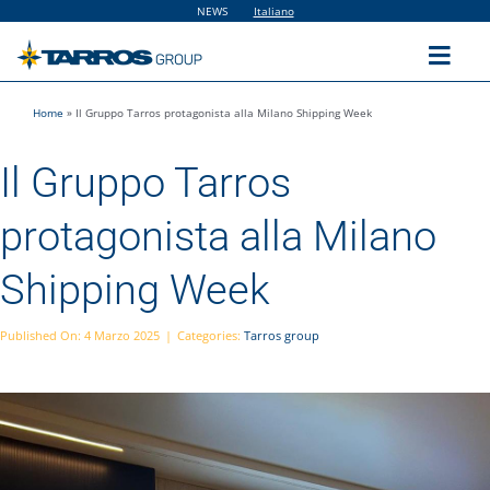
Salta
NEWS
Italiano
al
contenuto
Toggl
Navig
Home
»
Il Gruppo Tarros protagonista alla Milano Shipping Week
Home
Il Gruppo Tarros
The Group
protagonista alla Milano
Solutions
Shipping Week
Utilities
Published On: 4 Marzo 2025
|
Categories:
Tarros group
Sustainability
People