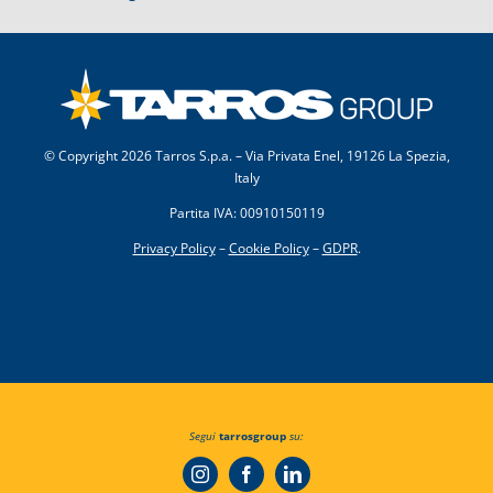
© Copyright
2026 Tarros S.p.a. – Via Privata Enel, 19126 La Spezia,
Italy
Partita IVA: 00910150119
Privacy Policy
–
Cookie Policy
–
GDPR
.
Segui
tarrosgroup
su: