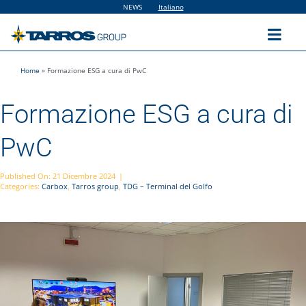
Salta
NEWS
Italiano
al
contenuto
Toggl
Navig
Home
»
Formazione ESG a cura di PwC
Home
Formazione ESG a cura di
The Group
PwC
Solutions
Published On: 21 Dicembre 2024
|
Categories:
Carbox
,
Tarros group
,
TDG – Terminal del Golfo
Utilities
Sustainability
People