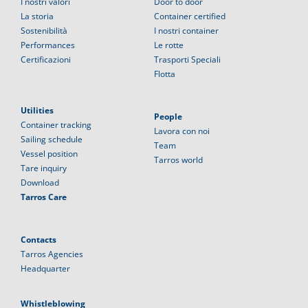
I nostri valori
Door to door
La storia
Container certified
Sostenibilità
I nostri container
Performances
Le rotte
Certificazioni
Trasporti Speciali
Flotta
Utilities
People
Container tracking
Lavora con noi
Sailing schedule
Team
Vessel position
Tarros world
Tare inquiry
Download
Tarros Care
Contacts
Tarros Agencies
Headquarter
Whistleblowing