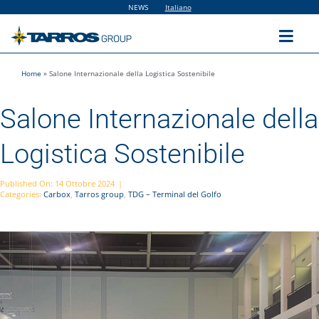
Salta
NEWS
Italiano
al
contenuto
Toggl
Navig
Home
»
Salone Internazionale della Logistica Sostenibile
Home
Salone Internazionale della
The Group
Logistica Sostenibile
Solutions
Published On: 14 Ottobre 2024
|
Categories:
Carbox
,
Tarros group
,
TDG – Terminal del Golfo
Utilities
Sustainability
People