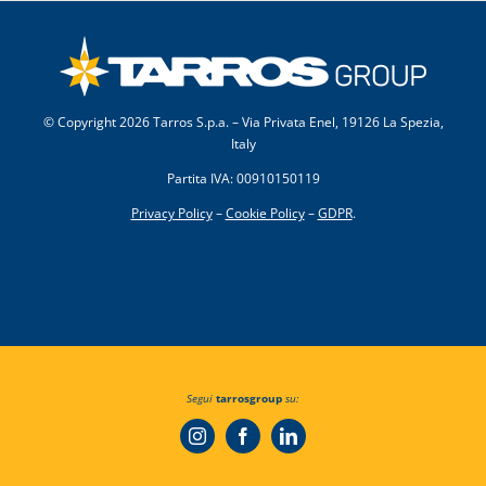
© Copyright
2026 Tarros S.p.a. – Via Privata Enel, 19126 La Spezia,
Italy
Partita IVA: 00910150119
Privacy Policy
–
Cookie Policy
–
GDPR
.
Segui
tarrosgroup
su: