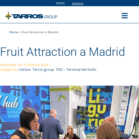
Salta
NEWS
Italiano
al
contenuto
Toggl
Navig
Home
»
Fruit Attraction a Madrid
Home
Fruit Attraction a Madrid
The Group
Published On: 9 Ottobre 2024
|
Categories:
Carbox
,
Tarros group
,
TDG – Terminal del Golfo
Solutions
Utilities
Sustainability
People