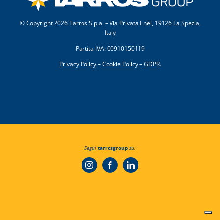
© Copyright
2026 Tarros S.p.a. – Via Privata Enel, 19126 La Spezia,
Italy
Partita IVA: 00910150119
Privacy Policy
–
Cookie Policy
–
GDPR
.
Segui
tarrosgroup
su: