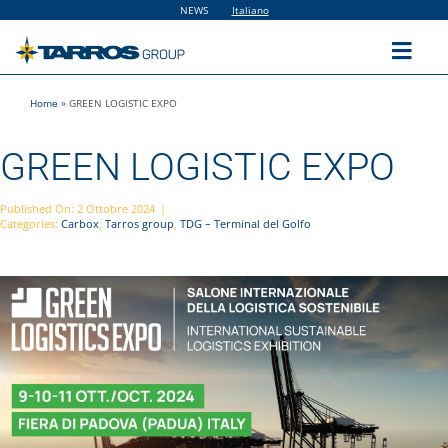
Salta
NEWS
Italiano
al
contenuto
Toggl
Navig
Home
»
GREEN LOGISTIC EXPO
Home
GREEN LOGISTIC EXPO
The Group
Published On: 2 Ottobre 2024
|
Categories:
Carbox
,
Tarros group
,
TDG – Terminal del Golfo
Solutions
Utilities
Sustainability
People