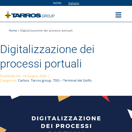
Salta
NEWS
Italiano
al
contenuto
Toggl
Navig
Home
»
Digitalizzazione dei processi portuali
Home
Digitalizzazione dei
The Group
processi portuali
Solutions
Published On: 19 Giugno 2024
|
Categories:
Carbox
,
Tarros group
,
TDG – Terminal del Golfo
Utilities
Sustainability
People