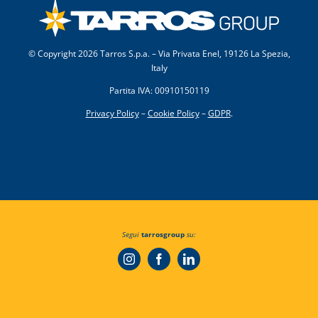
© Copyright
2026 Tarros S.p.a. – Via Privata Enel, 19126 La Spezia,
Italy
Partita IVA: 00910150119
Privacy Policy
–
Cookie Policy
–
GDPR
.
Segui
tarrosgroup
su: