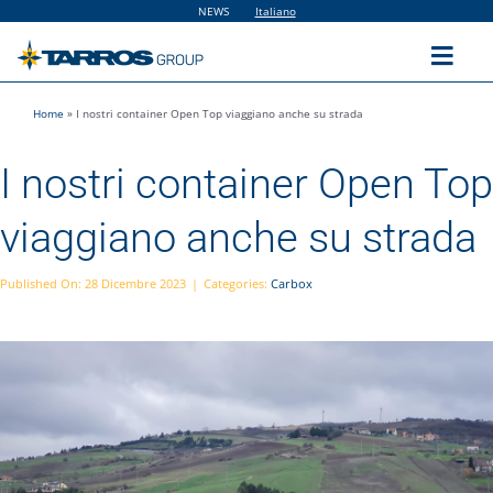
Salta
NEWS
Italiano
al
contenuto
Toggl
Navig
Home
»
I nostri container Open Top viaggiano anche su strada
Home
I nostri container Open Top
The Group
viaggiano anche su strada
Solutions
Published On: 28 Dicembre 2023
|
Categories:
Carbox
Utilities
Sustainability
People