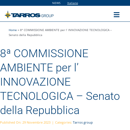
Salta
NEWS
Italiano
al
contenuto
Toggl
Navig
Home
»
8ª COMMISSIONE AMBIENTE per l’ INNOVAZIONE TECNOLOGICA –
Home
Senato della Repubblica
8ª COMMISSIONE
The Group
AMBIENTE per l’
Solutions
INNOVAZIONE
Utilities
TECNOLOGICA – Senato
della Repubblica
Sustainability
Published On: 29 Novembre 2023
|
Categories:
Tarros group
People