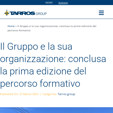
Salta
NEWS
Italiano
al
contenuto
Toggl
Navig
Home
»
Il Gruppo e la sua organizzazione: conclusa la prima edizione del
Home
percorso formativo
Il Gruppo e la sua
The Group
organizzazione: conclusa
Solutions
la prima edizione del
Utilities
percorso formativo
Sustainability
Published On: 27 Marzo 2023
|
Categories:
Tarros group
People