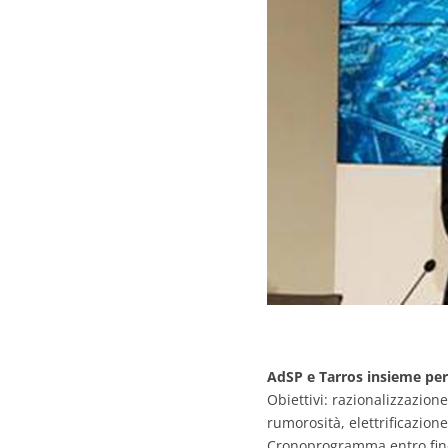
AdSP e Tarros insieme per 
Obiettivi: razionalizzazion
rumorosità, elettrificazion
Cronoprogramma entro fin