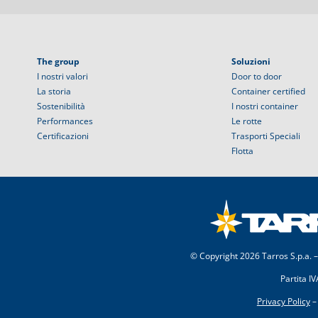
The group
Soluzioni
I nostri valori
Door to door
La storia
Container certified
Sostenibilità
I nostri container
Performances
Le rotte
Certificazioni
Trasporti Speciali
Flotta
© Copyright
2026 Tarros S.p.a. –
Partita I
Privacy Policy