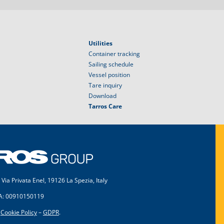
Utilities
Container tracking
Sailing schedule
Vessel position
Tare inquiry
Download
Tarros Care
 Via Privata Enel, 19126 La Spezia, Italy
VA: 00910150119
–
Cookie Policy
–
GDPR
.