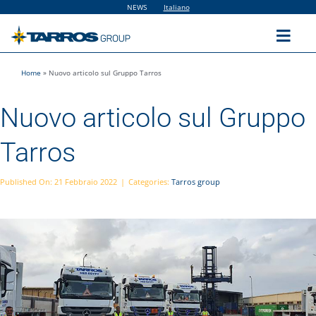
Salta
NEWS
Italiano
al
contenuto
Toggl
Navig
Home
»
Nuovo articolo sul Gruppo Tarros
Home
Nuovo articolo sul Gruppo
The Group
Tarros
Solutions
Published On: 21 Febbraio 2022
|
Categories:
Tarros group
Utilities
Sustainability
People